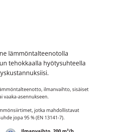
ne lämmöntalteenotolla
tun tehokkaalla hyötysuhteella
tyskustannuksiisi.
ämmöntalteenotto, ilmanvaihto, sisäiset
 tai vaaka-asennukseen.
mmönsiirtimet, jotka mahdollistavat
uhde jopa 95 % (EN 13141-7).
Ilmanvaihto, 200 m³/h