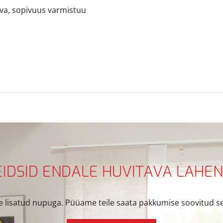
va, sopivuus varmistuu
EIDSID ENDALE HUVITAVA LAHE
 lisatud nupuga. Püüame teile saata pakkumise soovitud sea