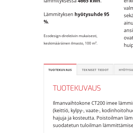
lämmityksessä
4665 kWh
.
erik
valm
Lämmityksen
hyötysuhde 95
sekä
%
.
ainu
ans
Ecodesign-direktiivin mukaisesti,
ova
keskimääräinen ilmasto, 100 m².
hui
TUOTEKUVAUS
TEKNISET TIEDOT
HYÖTYSU
TUOTEKUVAUS
Ilmanvaihtokone CT200 imee lämmint
(keittiö, kylpy-, vaate-, kodinhoitoh
hajuja ja kosteutta. Poistoilman l
suodatetun tuloilman lämmittämis