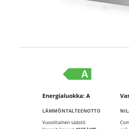
Energialuokka: A
Va
LÄMMÖNTALTEENOTTO
NI
Vuosittainen säästö
Com