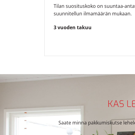
Tilan suosituskoko on suuntaa-anta
suunnitellun ilmamäärän mukaan.
3 vuoden takuu
KAS L
Saate minna pakkumiskutse lehele