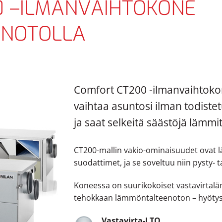
0 –ILMANVAIHTOKONE
NOTOLLA
Comfort CT200 -ilmanvaihtoko
vaihtaa asuntosi ilman todiste
ja saat selkeitä säästöjä lämmi
CT200-mallin vakio-ominaisuudet ovat l
suodattimet, ja se soveltuu niin pysty-
Koneessa on suurikokoiset vastavirtalä
tehokkaan lämmöntalteenoton – hyötys
Vastavirta-LTO