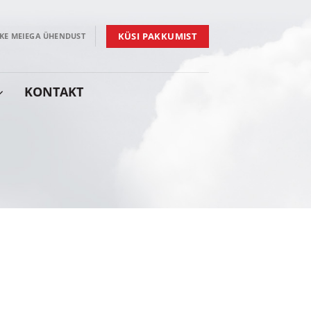
KÜSI PAKKUMIST
KE MEIEGA ÜHENDUST
KONTAKT
sen lattialämmityksen lämmitys,
lämpöpumppu, ilmanvaihto, viilennys,
varaaja
rjestelmät
–
 + ALIG
tagastus
sen lattialämmityksen lämmitys,
lämpöpumppu, ilmanvaihto, lämminvesivaraaja