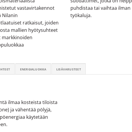
oismateriaalista
suodattimet, jotka on help
istetut vastavirtakennot
puhdistaa tai vaihtaa ilman
 Nilanin
työkaluja.
tlaatuiset ratkaisut, joiden
iosta mallien hyötysuhteet
t markkinoiden
ppuluokkaa
HTEET
ENERGIALUOKKA
LISÄVARUSTEET
ä ilmaa kosteista tiloista
uone) ja vähentää pölyjä,
ämpöenergiaa käytetään
een.