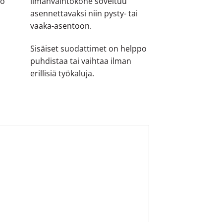
po
ilmanvaihtokone soveltuu
asennettavaksi niin pysty- tai
vaaka-asentoon.
Sisäiset suodattimet on helppo
puhdistaa tai vaihtaa ilman
erillisiä työkaluja.