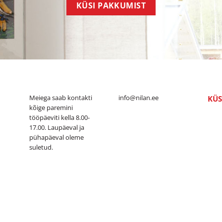
KÜSI PAKKUMIST
Meiega saab kontakti
info@nilan.ee
KÜS
kõige paremini
tööpäeviti kella 8.00-
17.00. Laupäeval ja
pühapäeval oleme
suletud.