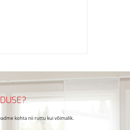
NDUSE?
dme kohta nii ruttu kui võimalik.