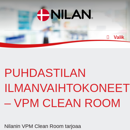
Skip
to
content
Valik
PUHDASTILAN
ILMANVAIHTOKONEET
– VPM CLEAN ROOM
Nilanin VPM Clean Room tarjoaa