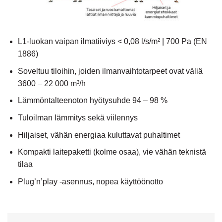
Puhdastilojen VPM-erikoismallistossa on täysin eriytetty
L1-luokan vaipan ilmatiiviys < 0,08 l/s/m² | 700 Pa (EN
tulo- ja poistoilmavirta sekä ilmaraot.
1886)
Soveltuu tiloihin, joiden ilmanvaihtotarpeet ovat väliä
3600 – 22 000 m³/h
Lämmöntalteenoton hyötysuhde 94 – 98 %
Tuloilman lämmitys sekä viilennys
Hiljaiset, vähän energiaa kuluttavat puhaltimet
Kompakti laitepaketti (kolme osaa), vie vähän teknistä
tilaa
Plug’n’play -asennus, nopea käyttöönotto