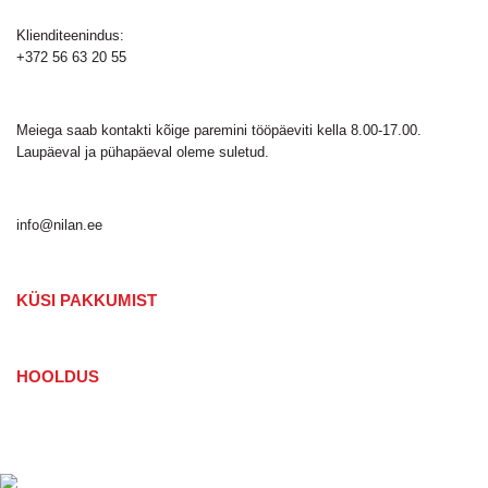
Klienditeenindus:
+372 56 63 20 55
Meiega saab kontakti kõige paremini tööpäeviti kella 8.00-17.00.
Laupäeval ja pühapäeval oleme suletud.
info@nilan.ee
KÜSI PAKKUMIST
HOOLDUS