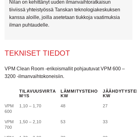
Nilan on kehittänyt uuden ilmanvaihtoratkaisun
tiiviissä yhteistyössä Tanskan teknologiakeskuksen
kanssa aloille, joilla asetetaan tiukkoja vaatimuksia
ilman puhtaudelle.
TEKNISET TIEDOT
VPM Clean Room -erikoismallit pohjautuvat VPM 600 –
3200 -ilmanvaihtokoneisiin.
TILAVUUSVIRTA
LÄMMITYSTEHO
JÄÄHDYTYST
M³/S
KW
KW
VPM
1,10 – 1,70
48
27
600
VPM
1,50 – 2,10
53
33
700