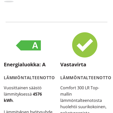
Energialuokka: A
Vastavirta
LÄMMÖNTALTEENOTTO
LÄMMÖNTALTEENOTTO
Vuosittainen säästö
Comfort 300 LR Top-
lämmityksessä
4576
mallin
kWh
.
lämmöntalteenotosta
huolehtii suurikokoinen,
Lämmityksen hyötysuhde