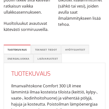
puolin tekee siitä kätevän
ulkoiset lisälämmittimet
ratkaisun vaikka
(sähkö tai vesi), joiden
ullakkoasennukseen.
avulla saat
ilmalämmitykseen lisää
Huoltoluukut avautuvat
tehoa.
kätevästi sormiruuveilla.
TUOTEKUVAUS
TEKNISET TIEDOT
HYÖTYSUHTEET
ENERGIALUOKKA
LISÄVARUSTEET
TUOTEKUVAUS
Ilmanvaihtokone Comfort 300 LR imee
lämmintä ilmaa kosteista tiloista (keittiö, kylpy-,
vaate-, kodinhoitohuone) ja vähentää pölyjä,
hajuja ja kosteutta. Poistoilman lämpöenergiaa