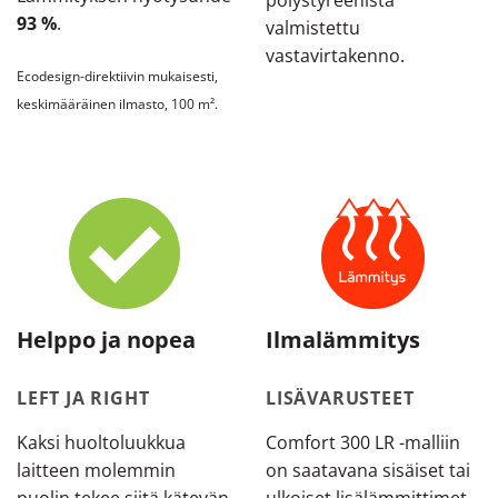
polystyreenista
93 %
.
valmistettu
vastavirtakenno.
Ecodesign-direktiivin mukaisesti,
keskimääräinen ilmasto, 100 m².
Helppo ja nopea
Ilmalämmitys
LEFT JA RIGHT
LISÄVARUSTEET
Kaksi huoltoluukkua
Comfort 300 LR -malliin
laitteen molemmin
on saatavana sisäiset tai