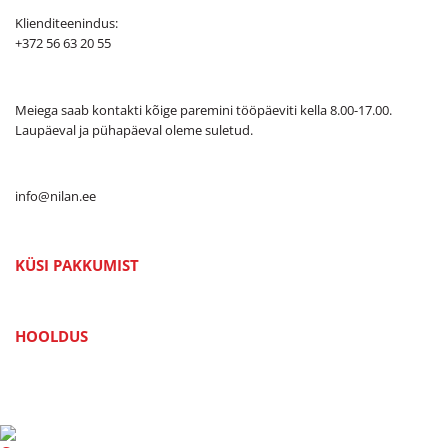
Klienditeenindus:
+372 56 63 20 55
Meiega saab kontakti kõige paremini tööpäeviti kella 8.00-17.00.
Laupäeval ja pühapäeval oleme suletud.
info@nilan.ee
KÜSI PAKKUMIST
HOOLDUS