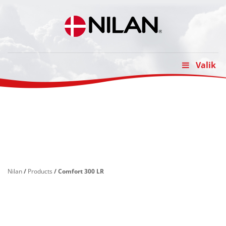
Skip
to
content
Valik
Nilan
/
Products
/
Comfort 300 LR