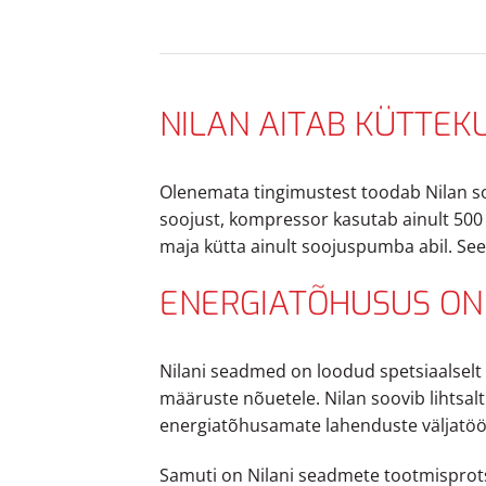
NILAN AITAB KÜTTEK
Olenemata tingimustest toodab Nilan s
soojust, kompressor kasutab ainult 500
maja kütta ainult soojuspumba abil. Se
ENERGIATÕHUSUS ON 
Nilani seadmed on loodud spetsiaalselt 
määruste nõuetele. Nilan soovib lihtsa
energiatõhusamate lahenduste väljatöö
Samuti on Nilani seadmete tootmisprots