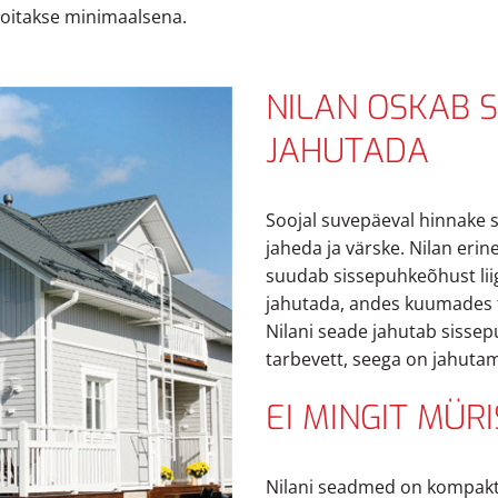
hoitakse minimaalsena.
NILAN OSKAB 
JAHUTADA
Soojal suvepäeval hinnake s
jaheda ja värske. Nilan erin
suudab sissepuhkeõhust lii
jahutada, andes kuumades t
Nilani seade jahutab sisse
tarbevett, seega on jahutami
EI MINGIT MÜR
Nilani seadmed on kompakt