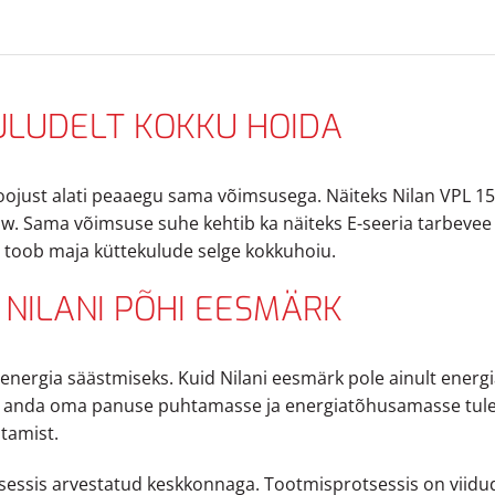
ULUDELT KOKKU HOIDA
oojust alati peaaegu sama võimsusega. Näiteks Nilan VPL 
 w. Sama võimsuse suhe kehtib ka näiteks E-seeria tarbevee
e toob maja küttekulude selge kokkuhoiu.
NILANI PÕHI EESMÄRK
energia säästmiseks. Kuid Nilani eesmärk pole ainult energi
lt anda oma panuse puhtamasse ja energiatõhusamasse tulev
tamist.
essis arvestatud keskkonnaga. Tootmisprotsessis on viidud 