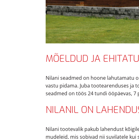
MÕELDUD JA EHITAT
Nilani seadmed on hoone lahutamatu o
vastu pidama. Juba tootearenduses ja t
seadmed on töös 24 tundi ööpäevas, 7 p
NILANIL ON LAHENDUS
Nilani tootevalik pakub lahendust kõigil
mudeleid, mis sobivad nii suvilatele kui 