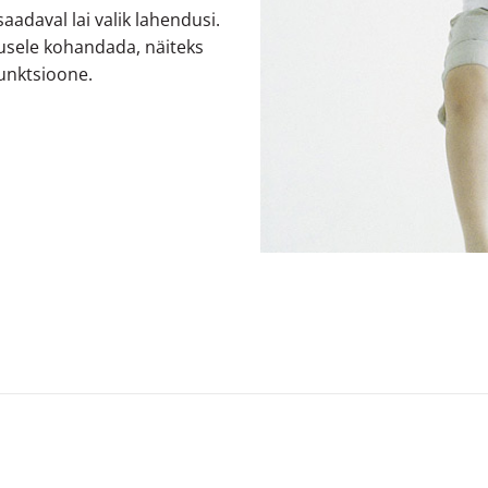
saadaval lai valik lahendusi.
dusele kohandada, näiteks
funktsioone.