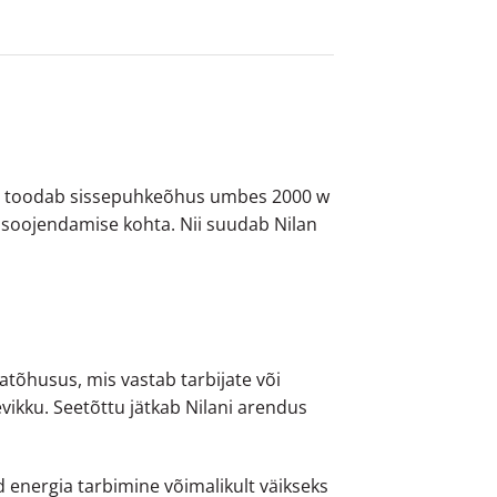
15 toodab sissepuhkeõhus umbes 2000 w
 soojendamise kohta. Nii suudab Nilan
atõhusus, mis vastab tarbijate või
ikku. Seetõttu jätkab Nilani arendus
energia tarbimine võimalikult väikseks