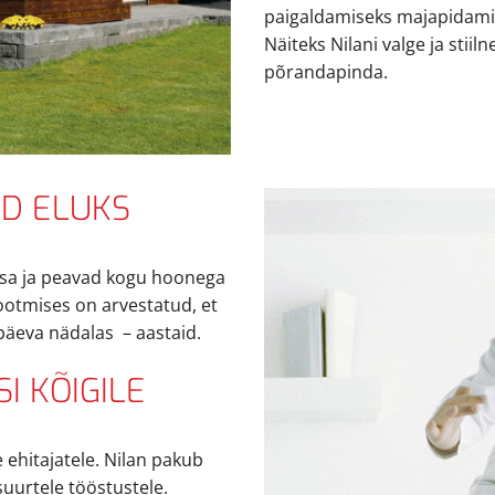
paigaldamiseks majapidami
Näiteks Nilani valge ja stii
põrandapinda.
UD ELUKS
sa ja peavad kogu hoonega
ootmises on arvestatud, et
äeva nädalas – aastaid.
I KÕIGILE
e ehitajatele. Nilan pakub
suurtele tööstustele.