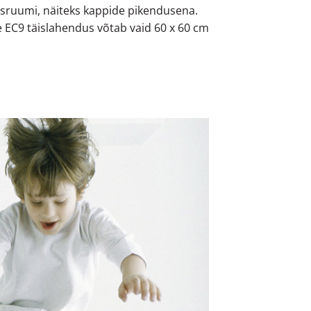
sruumi, näiteks kappide pikendusena.
lne EC9 täislahendus võtab vaid 60 x 60 cm