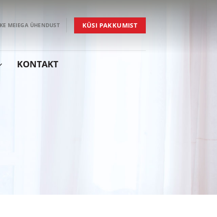
KÜSI PAKKUMIST
KE MEIEGA ÜHENDUST
KONTAKT
sen lattialämmityksen lämmitys,
lämpöpumppu, ilmanvaihto, viilennys,
varaaja
rjestelmät
–
 + ALIG
tagastus
sen lattialämmityksen lämmitys,
lämpöpumppu, ilmanvaihto, lämminvesivaraaja