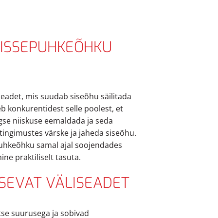
SISSEPUHKEÕHKU
eadet, mis suudab siseõhu säilitada
eb konkurentidest selle poolest, et
gse niiskuse eemaldada ja seda
ingimustes värske ja jaheda siseõhu.
puhkeõhku samal ajal soojendades
ne praktiliselt tasuta.
ISEVAT VÄLISEADET
se suurusega ja sobivad