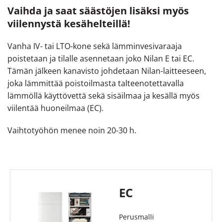
Vaihda ja saat säästöjen lisäksi myös
viilennystä kesähelteillä!
Vanha IV- tai LTO-kone sekä lämminvesivaraaja
poistetaan ja tilalle asennetaan joko Nilan E tai EC.
Tämän jälkeen kanavisto johdetaan Nilan-laitteeseen,
joka lämmittää poistoilmasta talteenotettavalla
lämmöllä käyttövettä sekä sisäilmaa ja kesällä myös
viilentää huoneilmaa (EC).
Vaihtotyöhön menee noin 20-30 h.
EC
Perusmalli