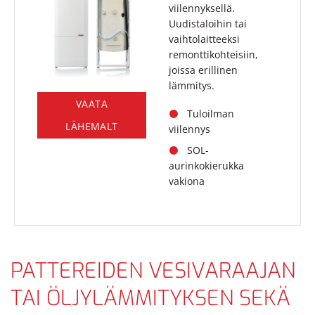
viilennyksellä.
Uudistaloihin tai
vaihtolaitteeksi
remonttikohteisiin,
joissa erillinen
lämmitys.
VAATA
Tuloilman
LÄHEMALT
viilennys
SOL-
aurinkokierukka
vakiona
PATTEREIDEN VESIVARAAJAN
TAI ÖLJYLÄMMITYKSEN SEKÄ