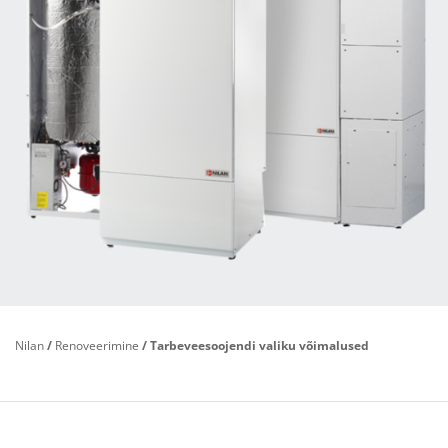
Nilan
/
Renoveerimine
/
Tarbeveesoojendi valiku võimalused