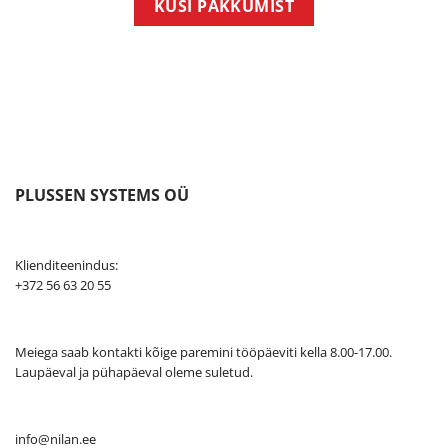
KÜSI PAKKUMIST
PLUSSEN SYSTEMS OÜ
Klienditeenindus:
+372 56 63 20 55
Meiega saab kontakti kõige paremini tööpäeviti kella 8.00-17.00.
Laupäeval ja pühapäeval oleme suletud.
info@nilan.ee