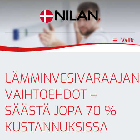
Skip
to
content
Valik
LÄMMINVESIVARAAJAN
VAIHTOEHDOT –
SÄÄSTÄ JOPA 70 %
KUSTANNUKSISSA